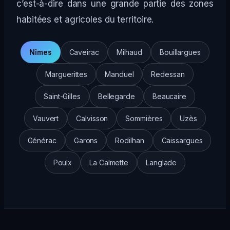
c’est-à-dire dans une grande partie des zones
habitées et agricoles du territoire.
Nîmes
Caveirac
Milhaud
Bouillargues
Marguerittes
Manduel
Redessan
Saint-Gilles
Bellegarde
Beaucaire
Vauvert
Calvisson
Sommières
Uzès
Générac
Garons
Rodilhan
Caissargues
Poulx
La Calmette
Langlade