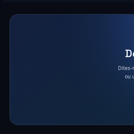
D
Dites-
ou 