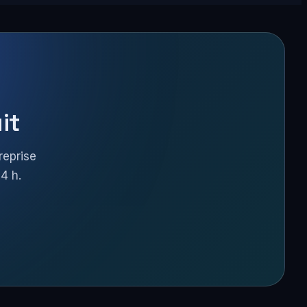
it
reprise
4 h.