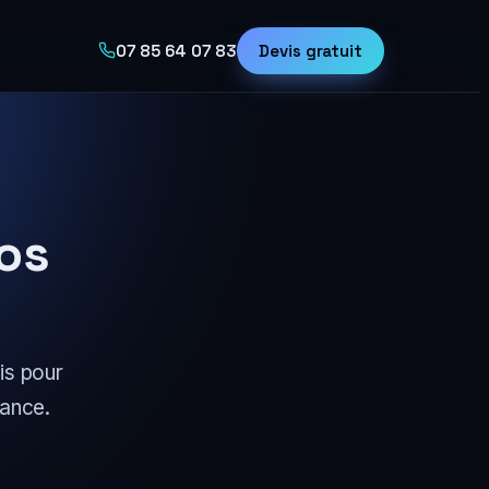
07 85 64 07 83
Devis gratuit
os
is pour
rance.