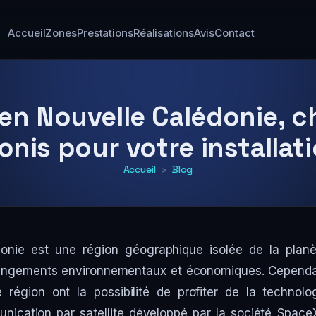
Accueil
Zones
Prestations
Réalisations
Avis
Contact
 en Nouvelle Calédonie, c
onis pour votre installati
Accueil
›
Blog
onie est une région géographique isolée de la planè
angements environnementaux et économiques. Cependan
 région ont la possibilité de profiter de la technolo
ication par satellite développé par la société SpaceX.