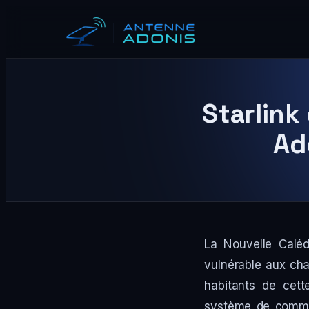
Aller
au
contenu
Starlink
Ad
La Nouvelle Caléd
vulnérable aux ch
habitants de cette
système de commun