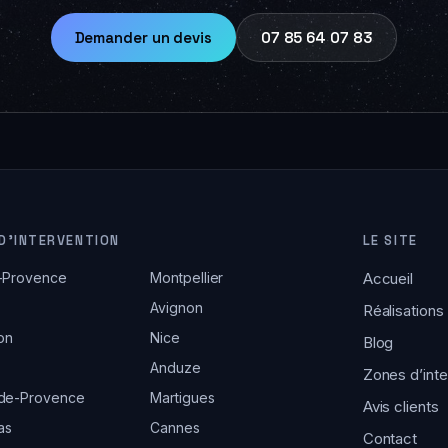
Demander un devis
07 85 64 07 83
D’INTERVENTION
LE SITE
-Provence
Montpellier
Accueil
Avignon
Réalisations
lon
Nice
Blog
Anduze
Zones d’inte
-de-Provence
Martigues
Avis clients
as
Cannes
Contact