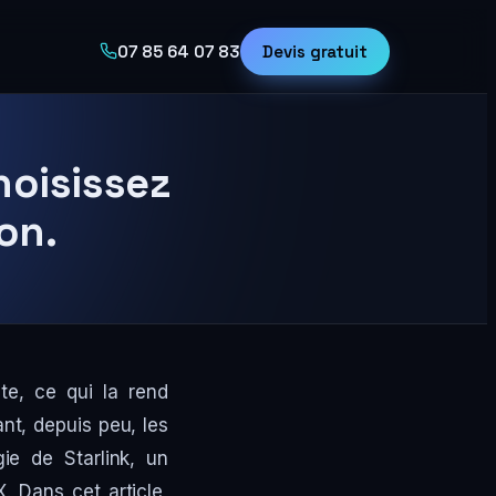
07 85 64 07 83
Devis gratuit
hoisissez
on.
te, ce qui la rend
t, depuis peu, les
gie de Starlink, un
 Dans cet article,