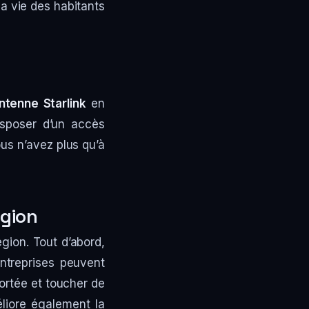
la vie des habitants
antenne Starlink
en
isposer d’un accès
ous n’avez plus qu’à
égion
égion. Tout d’abord,
entreprises peuvent
portée et toucher de
éliore également la